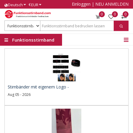
Einloggen
|
NEU ANMELDEN
€
Deutsch
EUR
0
0
0
Funktionsstirnband
Stirnbänder mit eigenem Logo -
Aug 05 - 2026