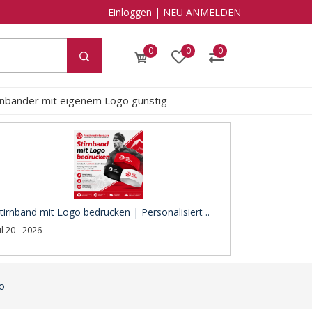
Einloggen
|
NEU ANMELDEN
0
0
0
rnbänder mit eigenem Logo günstig
tirnband mit Logo bedrucken | Personalisiert ..
ul 20 - 2026
go