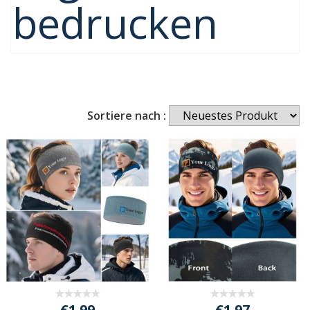
bedrucken
Sortiere nach :
€1.99
€1.97