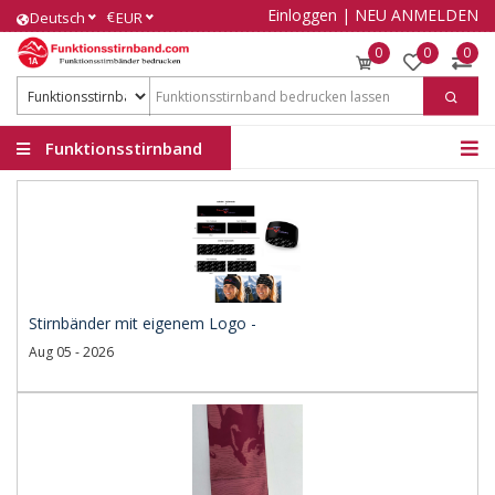
Einloggen
|
NEU ANMELDEN
€
Deutsch
EUR
0
0
0
Funktionsstirnband
Stirnbänder mit eigenem Logo -
Aug 05 - 2026