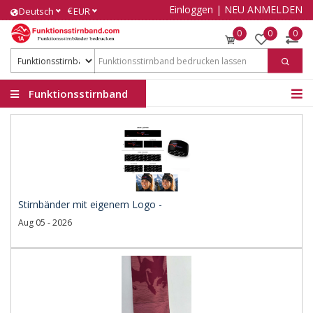
Einloggen
|
NEU ANMELDEN
€
Deutsch
EUR
0
0
0
Funktionsstirnband
Stirnbänder mit eigenem Logo -
Aug 05 - 2026