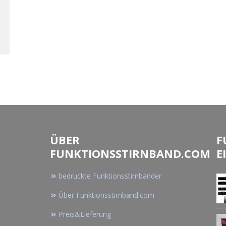
ÜBER
F
FUNKTIONSSTIRNBAND.COM
E
bedruckte Funktionsstirnbänder
Über Funktionsstirnband.com
Preis&Lieferung