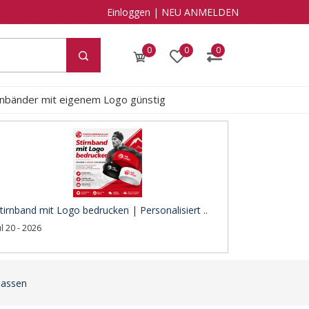
Einloggen
|
NEU ANMELDEN
0
0
0
rnbänder mit eigenem Logo günstig
tirnband mit Logo bedrucken | Personalisiert ..
ul 20 - 2026
lassen