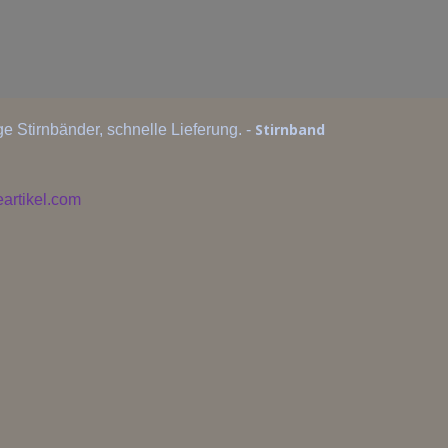
Stirnband
e Stirnbänder, schnelle Lieferung. -
artikel.com