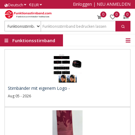
Einloggen
|
NEU ANMELDEN
€
Deutsch
EUR
0
0
0
Funktionsstirnband
Stirnbänder mit eigenem Logo -
Aug 05 - 2026