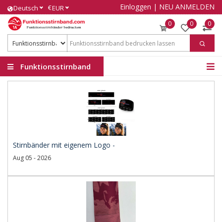
Einloggen
|
NEU ANMELDEN
€
Deutsch
EUR
0
0
0
Funktionsstirnband
Stirnbänder mit eigenem Logo -
Aug 05 - 2026