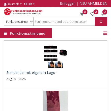
Einloggen
|
NEU ANMELDEN
€
Deutsch
EUR
0
0
0
Funktionsstirnband
Stirnbänder mit eigenem Logo -
Aug 05 - 2026