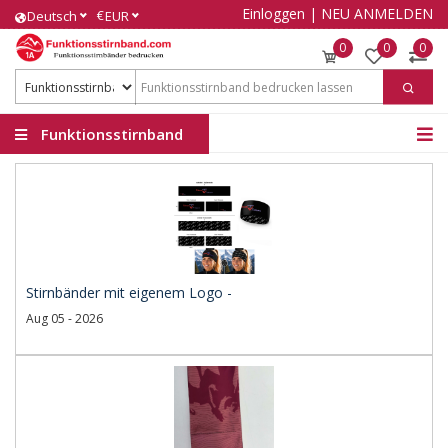
Einloggen
|
NEU ANMELDEN
€
Deutsch
EUR
0
0
0
Funktionsstirnband
Stirnbänder mit eigenem Logo -
Aug 05 - 2026