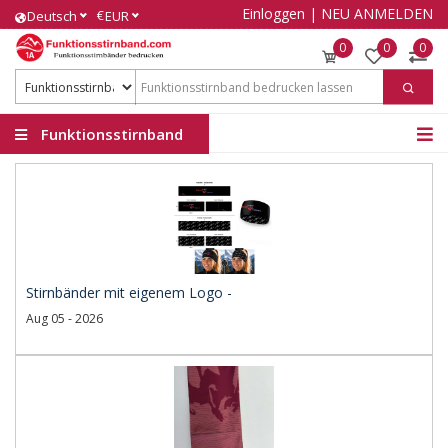
Einloggen
|
NEU ANMELDEN
€
Deutsch
EUR
0
0
0
Funktionsstirnband
Stirnbänder mit eigenem Logo -
Aug 05 - 2026