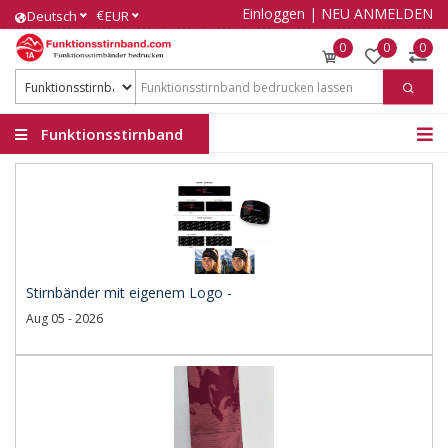
Einloggen
|
NEU ANMELDEN
€
Deutsch
EUR
0
0
0
Funktionsstirnband
Stirnbänder mit eigenem Logo -
Aug 05 - 2026