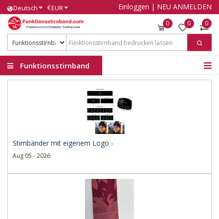
Einloggen
|
NEU ANMELDEN
€
Deutsch
EUR
0
0
0
Funktionsstirnband
Stirnbänder mit eigenem Logo -
Aug 05 - 2026